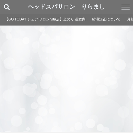
ヘッドスパサロン りらまし
【GO TODAY シェア サロン vita店】道のり 道案内
縮毛矯正について
月