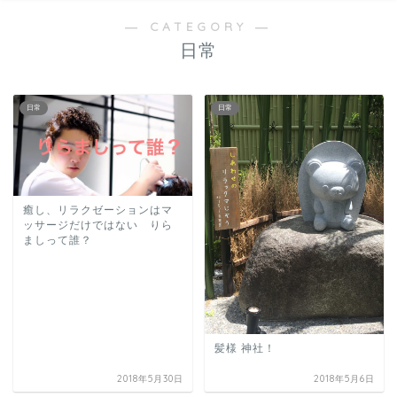
― CATEGORY ―
日常
日常
日常
癒し、リラクゼーションはマ
ッサージだけではない りら
ましって誰？
髪様 神社！
2018年5月30日
2018年5月6日