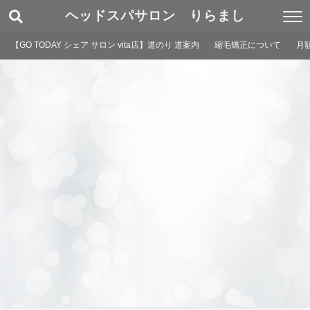
ヘッドスパサロン りらまし
【GO TODAY シェア サロン vita店】道のり 道案内
縮毛矯正について
月