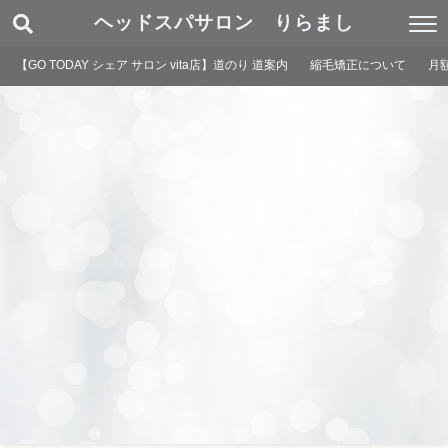
ヘッドスパサロン りらまし
【GO TODAY シェア サロン vita店】道のり 道案内
縮毛矯正について
月