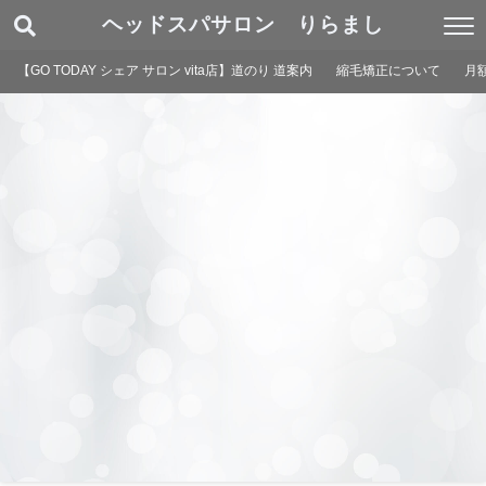
ヘッドスパサロン りらまし
【GO TODAY シェア サロン vita店】道のり 道案内
縮毛矯正について
月