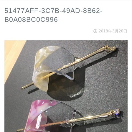
51477AFF-3C7B-49AD-8B62-
B0A08BC0C996
2018年3月20日