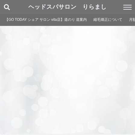
ヘッドスパサロン りらまし
【GO TODAY シェア サロン vita店】道のり 道案内
縮毛矯正について
月