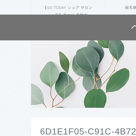
【GO TODAY シェア サロン
縮毛
vita店】道のり 道案内
6D1E1F05-C91C-4B7