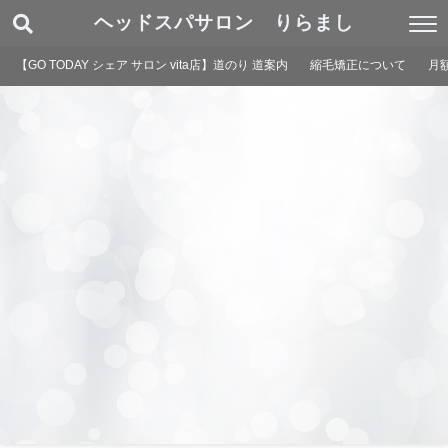
ヘッドスパサロン りらまし
【GO TODAY シェア サロン vita店】道のり 道案内
縮毛矯正について
月