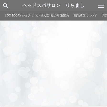
ヘッドスパサロン りらまし
【GO TODAY シェア サロン vita店】道のり 道案内
縮毛矯正について
月