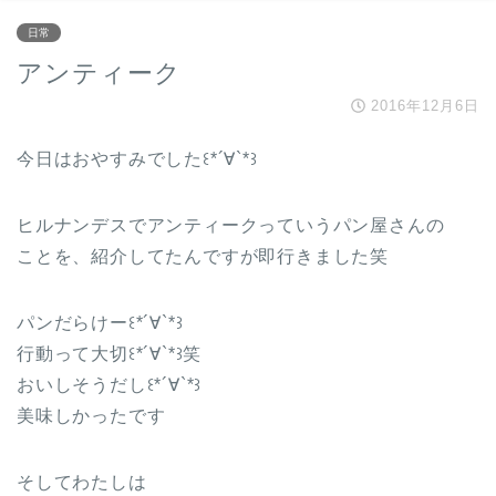
日常
アンティーク
2016年12月6日
今日はおやすみでした꒰*´∀`*꒱
ヒルナンデスでアンティークっていうパン屋さんの
ことを、紹介してたんですが即行きました笑
パンだらけー꒰*´∀`*꒱
行動って大切꒰*´∀`*꒱笑
おいしそうだし꒰*´∀`*꒱
美味しかったです
そしてわたしは