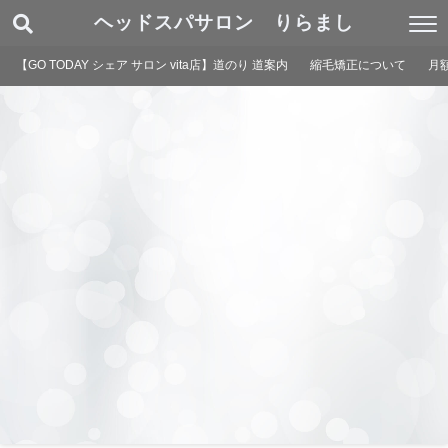
ヘッドスパサロン りらまし
【GO TODAY シェア サロン vita店】道のり 道案内
縮毛矯正について
月