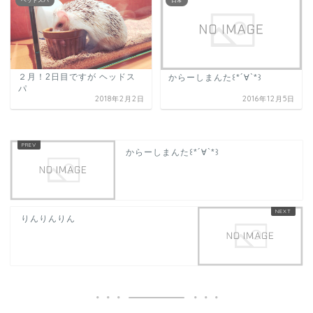
ヘッドスパ
日常
２月！2日目ですが ヘッドス
からーしまんた꒰*´∀`*꒱
パ
2018年2月2日
2016年12月5日
からーしまんた꒰*´∀`*꒱
りんりんりん