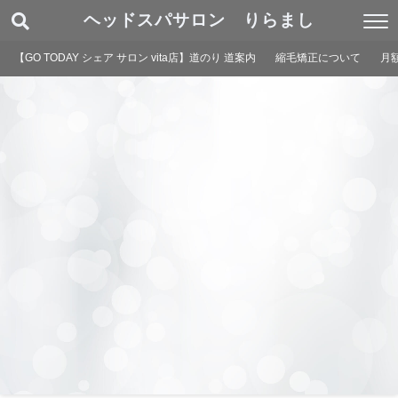
ヘッドスパサロン りらまし
【GO TODAY シェア サロン vita店】道のり 道案内
縮毛矯正について
月