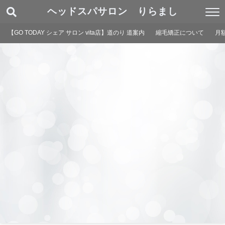
ヘッドスパサロン りらまし
【GO TODAY シェア サロン vita店】道のり 道案内
縮毛矯正について
月