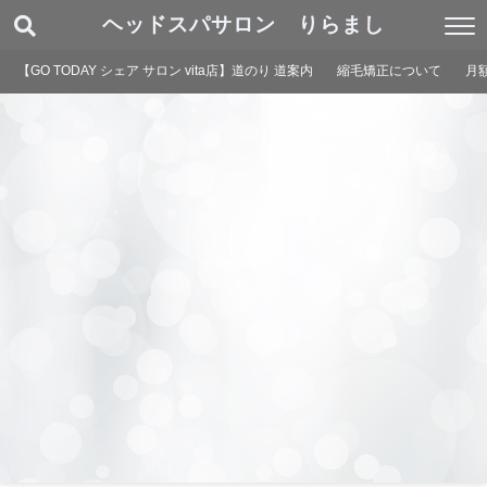
ヘッドスパサロン りらまし
【GO TODAY シェア サロン vita店】道のり 道案内
縮毛矯正について
月