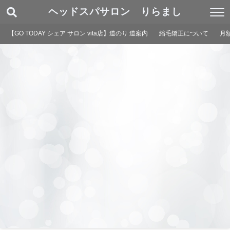
ヘッドスパサロン りらまし
【GO TODAY シェア サロン vita店】道のり 道案内
縮毛矯正について
月